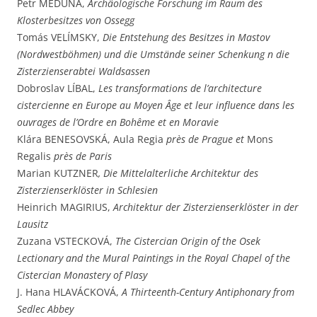
Petr MEDUNA,
Archäologische Forschung im Raum des
Klosterbesitzes von Ossegg
Tomás VELÍMSKY,
Die Entstehung des Besitzes in Mastov
(Nordwestböhmen) und die Umstände seiner Schenkung n die
Zisterzienserabtei Waldsassen
Dobroslav LÍBAL,
Les transformations de l’architecture
cistercienne en Europe au Moyen Âge et leur influence dans les
ouvrages de l’Ordre en Bohême et en Moravie
Klára BENESOVSKÁ,
Aula Regia
près de Prague et
Mons
Regalis
près de Paris
Marian KUTZNER
,
Die Mittelalterliche Architektur des
Zisterzienserklöster in Schlesien
Heinrich MAGIRIUS,
Architektur der Zisterzienserklöster in der
Lausitz
Zuzana VSTECKOVÁ,
The Cistercian Origin of the Osek
Lectionary and the Mural Paintings in the Royal Chapel of the
Cistercian Monastery of Plasy
J. Hana HLAVÁCKOVÁ,
A Thirteenth-Century Antiphonary from
Sedlec Abbey