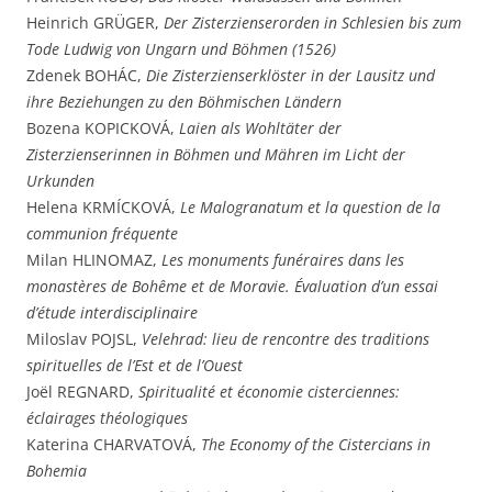
Heinrich GRÜGER,
Der Zisterzienserorden in Schlesien bis zum
Tode Ludwig von Ungarn und Böhmen (1526)
Zdenek BOHÁC,
Die Zisterzienserklöster in der Lausitz und
ihre Beziehungen zu den Böhmischen Ländern
Bozena KOPICKOVÁ,
Laien als Wohltäter der
Zisterzienserinnen in Böhmen und Mähren im Licht der
Urkunden
Helena KRMÍCKOVÁ,
Le Malogranatum
et la question de la
communion fréquente
Milan HLINOMAZ,
Les monuments funéraires dans les
monastères de Bohême et de Moravie. Évaluation d’un essai
d’étude interdisciplinaire
Miloslav POJSL,
Velehrad: lieu de rencontre des traditions
spirituelles de l’Est et de l’Ouest
Joël REGNARD,
Spiritualité et économie cisterciennes:
éclairages théologiques
Katerina CHARVATOVÁ,
The Economy of the Cistercians in
Bohemia