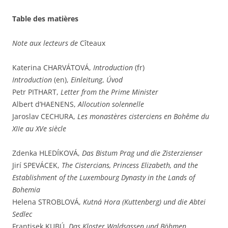
Table des matières
Note aux lecteurs de
Cîteaux
Katerina CHARVÁTOVÁ,
Introduction
(fr)
Introduction
(en),
Einleitung
,
Úvod
Petr PITHART,
Letter from the Prime Minister
Albert d’HAENENS,
Allocution solennelle
Jaroslav CECHURA,
Les monastères cisterciens en Bohême du
XIIe au XVe siècle
Zdenka HLEDÍKOVÁ,
Das Bistum Prag und die Zisterzienser
Jirí SPEVÁCEK,
The Cistercians, Princess Elizabeth, and the
Establishment of the Luxembourg Dynasty in the Lands of
Bohemia
Helena STROBLOVÁ,
Kutná Hora (Kuttenberg) und die Abtei
Sedlec
Frantisek KUBÚ,
Das Kloster Waldsassen und Böhmen