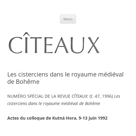
Citeaux
A Journal of Historical Studies
Zum
Menü
Inhalt
springen
Les cisterciens dans le royaume médiéval
de Bohême
NUMÉRO SPÉCIAL DE LA REVUE
CÎTEAUX:
(t. 47, 1996)
Les
cisterciens dans le royaume médiéval de Bohême
Actes du colloque de Kutná Hora, 9-13 juin 1992